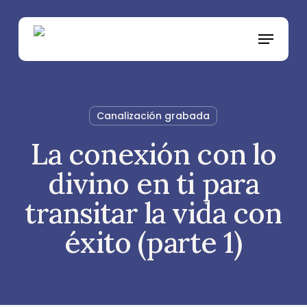
Skip
to
Menu
main
content
Canalización grabada
La conexión con lo
divino en ti para
transitar la vida con
éxito (parte 1)